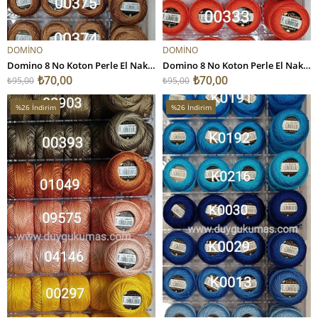
DOMİNO
DOMİNO
Domino 8 No Koton Perle El Nakış İpliği V5
Domino 8 No Koton Perle El Nakış İpliği V4
₺70,00
₺70,00
₺95,00
₺95,00
%26
İndirim
%26
İndirim
%26İndirim
%26İndirim