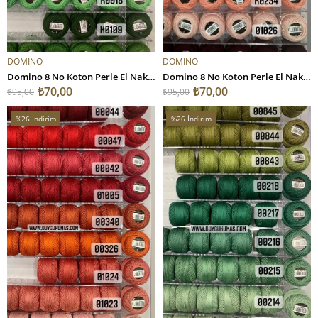
DOMİNO
DOMİNO
Domino 8 No Koton Perle El Nakış İpliği V22
Domino 8 No Koton Perle El Nakış İpliği V21
₺70,00
₺70,00
₺95,00
₺95,00
%26
İndirim
%26
İndirim
%26İndirim
%26İndirim