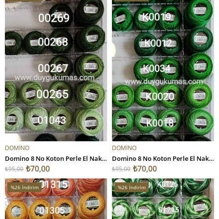
%26İndirim
%26İndirim
DOMİNO
DOMİNO
Domino 8 No Koton Perle El Nakış İpliği V13
Domino 8 No Koton Perle El Nakış İpliği V12
₺70,00
₺70,00
₺95,00
₺95,00
%26
İndirim
%26
İndirim
%26İndirim
%26İndirim