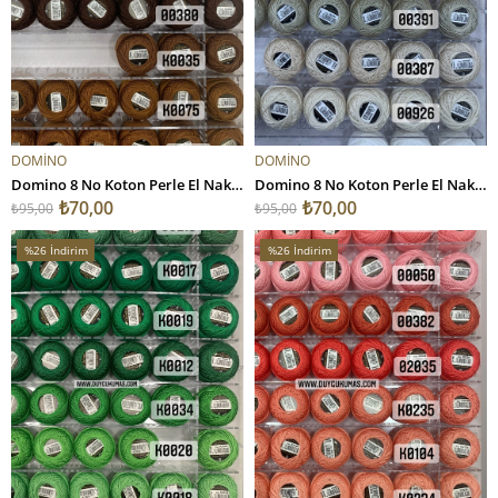
DOMİNO
DOMİNO
Domino 8 No Koton Perle El Nakış İpliği V24
Domino 8 No Koton Perle El Nakış İpliği V23
₺70,00
₺70,00
₺95,00
₺95,00
%26
İndirim
%26
İndirim
%26İndirim
%26İndirim