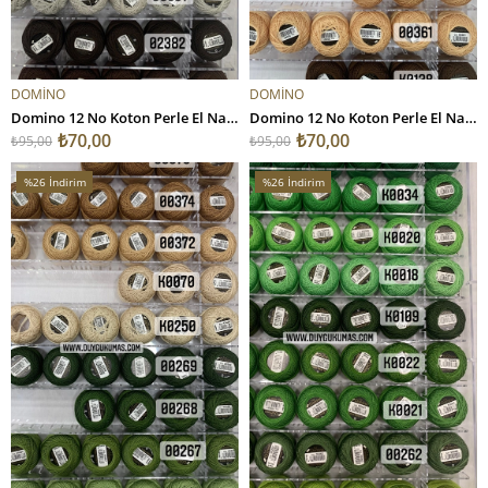
DOMİNO
DOMİNO
Domino 12 No Koton Perle El Nakış İpliği V20
Domino 12 No Koton Perle El Nakış İpliği V19
₺70,00
₺70,00
₺95,00
₺95,00
%26
İndirim
%26
İndirim
%26İndirim
%26İndirim