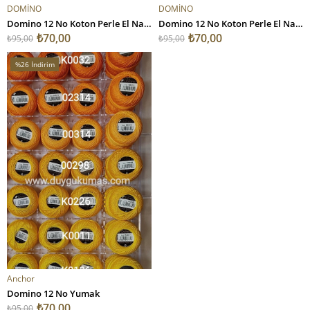
DOMİNO
DOMİNO
Domino 12 No Koton Perle El Nakış İpliği V2
Domino 12 No Koton Perle El Nakış İpliği V1
₺70,00
₺70,00
₺95,00
₺95,00
%26
İndirim
%26İndirim
Anchor
Domino 12 No Yumak
₺70,00
₺95,00