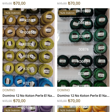
₺70,00
₺70,00
₺95,00
₺95,00
%26
İndirim
%26
İndirim
%26İndirim
%26İndirim
DOMİNO
DOMİNO
Domino 12 No Koton Perle El Nakış İpliği V14
Domino 12 No Koton Perle El Nakış İpliği V13
₺70,00
₺70,00
₺95,00
₺95,00
%26
İndirim
%26
İndirim