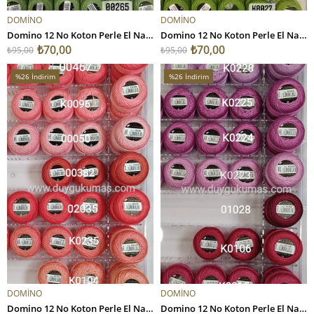
DOMİNO
DOMİNO
Domino 12 No Koton Perle El Nakış İpliği V18
Domino 12 No Koton Perle El Nakış İpliği V17
₺70,00
₺70,00
₺95,00
₺95,00
%26
İndirim
%26
İndirim
%26İndirim
%26İndirim
DOMİNO
DOMİNO
Domino 12 No Koton Perle El Nakış İpliği V16
Domino 12 No Koton Perle El Nakış İpliği V15