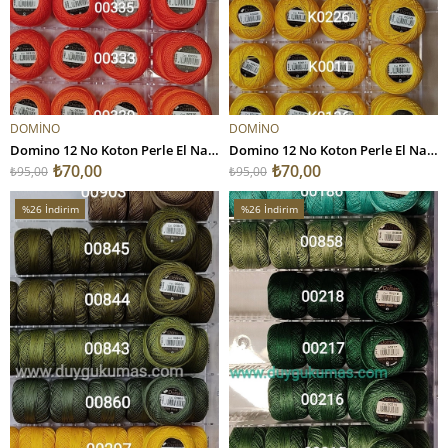
DOMİNO
DOMİNO
Domino 12 No Koton Perle El Nakış İpliği V6
Domino 12 No Koton Perle El Nakış İpliği V5
₺70,00
₺70,00
₺95,00
₺95,00
%26
İndirim
%26
İndirim
%26İndirim
%26İndirim