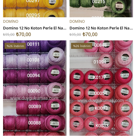
DOMİNO
DOMİNO
Domino 12 No Koton Perle El Nakış İpliği V4
Domino 12 No Koton Perle El Nakış İpliği V3
₺70,00
₺70,00
₺95,00
₺95,00
%26
İndirim
%26
İndirim
%26İndirim
%26İndirim