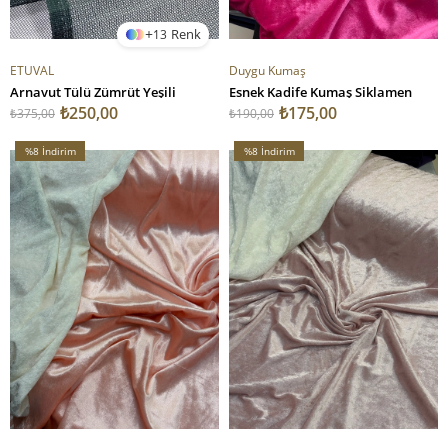
13
ETUVAL
Duygu Kumaş
Arnavut Tülü Zümrüt Yeşili
Esnek Kadife Kumaş Siklamen
₺250,00
₺175,00
₺375,00
₺190,00
%8
İndirim
%8
İndirim
%8İndirim
%8İndirim