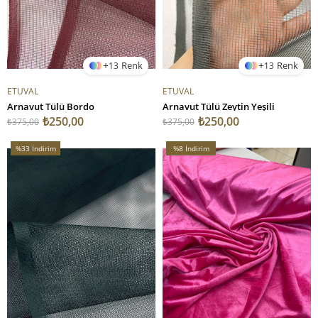
13
13
ETUVAL
ETUVAL
Arnavut Tülü Bordo
Arnavut Tülü Zeytin Yeşili
₺250,00
₺250,00
₺375,00
₺375,00
%33
İndirim
%8
İndirim
%33İndirim
%8İndirim