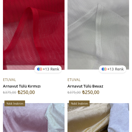
13
13
ETUVAL
ETUVAL
Arnavut Tülü Kırmızı
Arnavut Tülü Beyaz
₺250,00
₺250,00
₺375,00
₺375,00
%44
İndirim
%44
İndirim
%44İndirim
%44İndirim