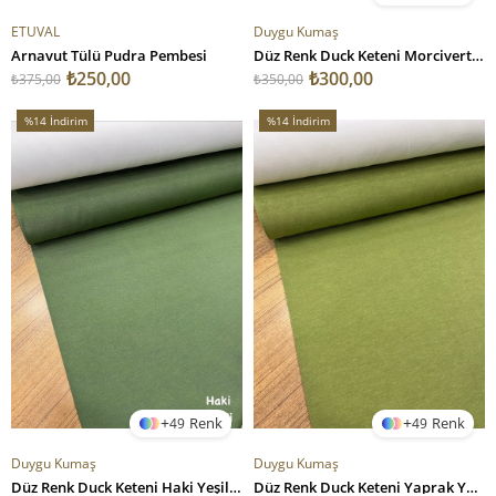
ETUVAL
Duygu Kumaş
Arnavut Tülü Pudra Pembesi
Düz Renk Duck Keteni Morcivert Morcivert
₺250,00
₺300,00
₺375,00
₺350,00
%14
İndirim
%14
İndirim
%14İndirim
%14İndirim
49
49
Duygu Kumaş
Duygu Kumaş
Düz Renk Duck Keteni Haki Yeşili Haki Yeşili
Düz Renk Duck Keteni Yaprak Yeşili Yaprak Yeşili