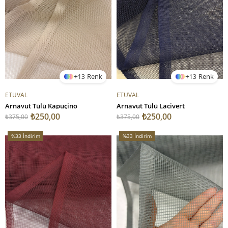
13
13
ETUVAL
ETUVAL
Arnavut Tülü Kapuçino
Arnavut Tülü Lacivert
₺250,00
₺250,00
₺375,00
₺375,00
%33
İndirim
%33
İndirim
%33İndirim
%33İndirim