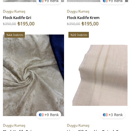
9
9
Duygu Kumaş
Duygu Kumaş
Flock Kadife Gri
Flock Kadife Krem
₺195,00
₺195,00
₺350,00
₺350,00
%44
İndirim
%20
İndirim
%44İndirim
%20İndirim
9
3
Duygu Kumaş
Duygu Kumaş