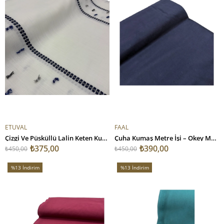
ETUVAL
FAAL
Çizgi Ve Püsküllü Lalin Keten Kumaş Lacivert
Çuha Kumaş Metre İşi – Okey Masası, Stand Kaplama ve Okul Projeleri İçin Lacivert
₺375,00
₺390,00
₺450,00
₺450,00
%13
İndirim
%13
İndirim
%13İndirim
%13İndirim