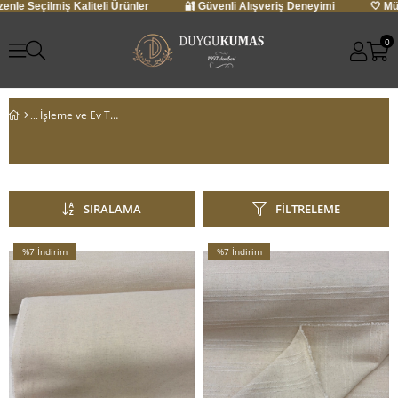
li Alışveriş Deneyimi
🤍 Müşteri Memnuniyeti Garantisi
✨ Özenle S
0
İşleme ve Ev Tekstil Kumaşları
SIRALAMA
FILTRELEME
%7
İndirim
%7
İndirim
%7İndirim
%7İndirim