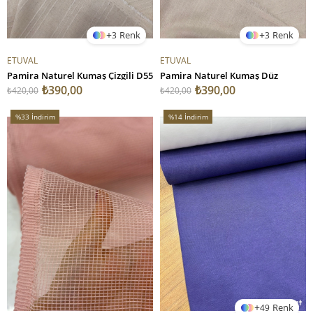
3
3
ETUVAL
ETUVAL
Pamira Naturel Kumaş Çizgili D55
Pamira Naturel Kumaş Düz
₺390,00
₺390,00
₺420,00
₺420,00
%33
İndirim
%14
İndirim
%33İndirim
%14İndirim
49