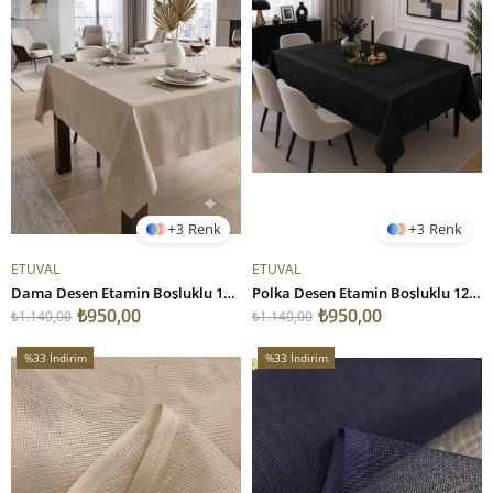
3
3
ETUVAL
ETUVAL
Dama Desen Etamin Boşluklu 12 Kişilik Masa Örtüsü Dikili Kapuçino
Polka Desen Etamin Boşluklu 12 Kişilik Masa Örtüsü Dikili Siyah
₺950,00
₺950,00
₺1.140,00
₺1.140,00
%33
İndirim
%33
İndirim
%33İndirim
%33İndirim