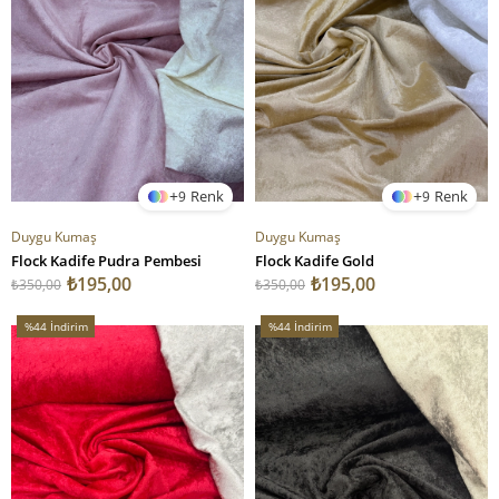
9
9
Duygu Kumaş
Duygu Kumaş
Flock Kadife Pudra Pembesi
Flock Kadife Gold
₺195,00
₺195,00
₺350,00
₺350,00
%44
İndirim
%44
İndirim
%44İndirim
%44İndirim