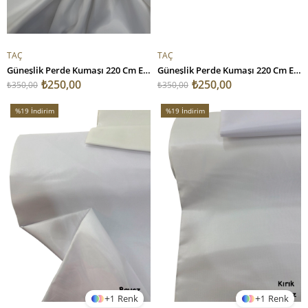
TAÇ
TAÇ
Güneşlik Perde Kumaşı 220 Cm Enli Beyaz
Güneşlik Perde Kumaşı 220 Cm Enli Krem
₺250,00
₺250,00
₺350,00
₺350,00
%19
İndirim
%19
İndirim
%19İndirim
%19İndirim
1
1