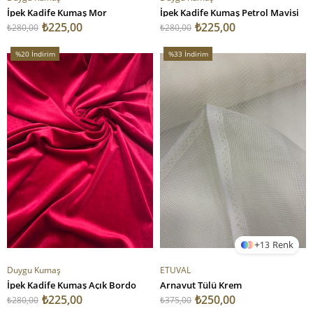
İpek Kadife Kumaş Mor
İpek Kadife Kumaş Petrol Mavisi
₺225,00
₺225,00
₺280,00
₺280,00
%20
İndirim
%33
İndirim
%20İndirim
%33İndirim
13
Duygu Kumaş
ETUVAL
İpek Kadife Kumaş Açık Bordo
Arnavut Tülü Krem
₺225,00
₺250,00
₺280,00
₺375,00