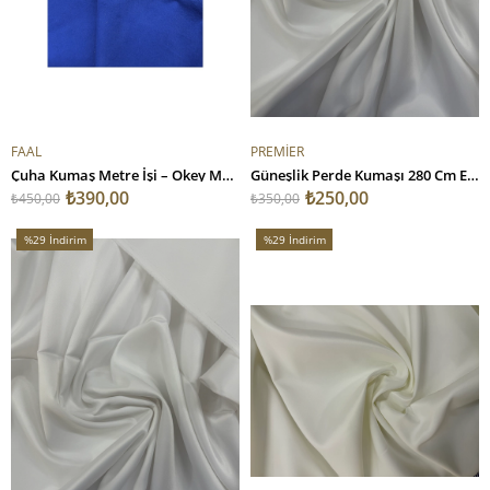
FAAL
PREMİER
Çuha Kumaş Metre İşi – Okey Masası, Stand Kaplama ve Okul Projeleri İçin Mavi
Güneşlik Perde Kumaşı 280 Cm Enli Beyaz
₺390,00
₺250,00
₺450,00
₺350,00
%29
İndirim
%29
İndirim
%29İndirim
%29İndirim