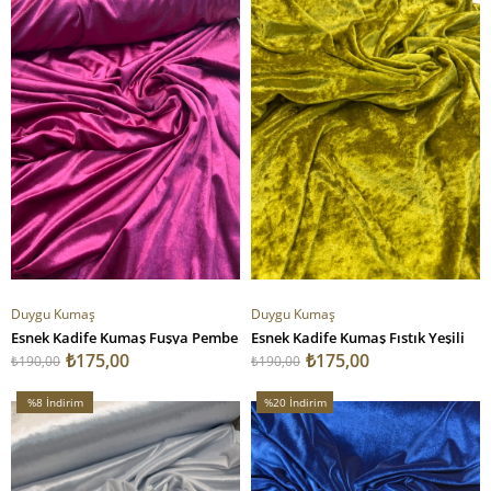
Duygu Kumaş
Duygu Kumaş
Esnek Kadife Kumaş Fuşya Pembe
Esnek Kadife Kumaş Fıstık Yeşili
₺175,00
₺175,00
₺190,00
₺190,00
%8
İndirim
%20
İndirim
%8İndirim
%20İndirim