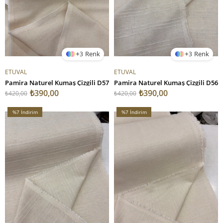
3
3
ETUVAL
ETUVAL
Pamira Naturel Kumaş Çizgili D57
Pamira Naturel Kumaş Çizgili D56
₺390,00
₺390,00
₺420,00
₺420,00
%7
İndirim
%7
İndirim
%7İndirim
%7İndirim