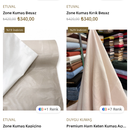
ETUVAL
ETUVAL
Zone Kumaş Beyaz
Zone Kumaş Kırık Beyaz
₺340,00
₺340,00
₺420,00
₺420,00
%19
İndirim
%29
İndirim
%19İndirim
%29İndirim
1
7
ETUVAL
DUYGU KUMAŞ
Zone Kumaş Kapiçino
Premium Ham Keten Kumaş Açık Bej