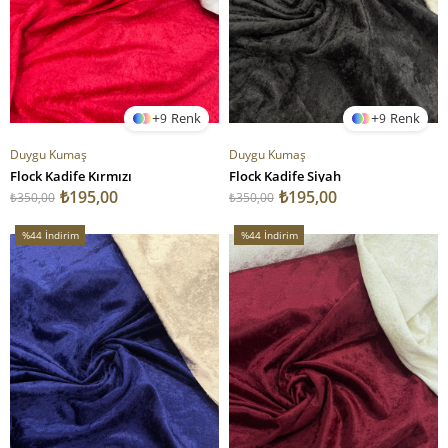
9
9
Duygu Kumaş
Duygu Kumaş
Flock Kadife Kırmızı
Flock Kadife Siyah
₺195,00
₺195,00
₺350,00
₺350,00
%44
İndirim
%44
İndirim
%44İndirim
%44İndirim