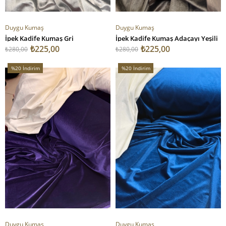
Duygu Kumaş
Duygu Kumaş
İpek Kadife Kumaş Gri
İpek Kadife Kumaş Adaçayı Yeşili
₺225,00
₺225,00
₺280,00
₺280,00
%20
İndirim
%20
İndirim
%20İndirim
%20İndirim
Duygu Kumaş
Duygu Kumaş