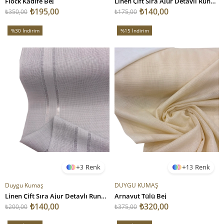
Flock Kadife Bej
Linen Çift Sıra Ajur Detaylı Runner Kumaş 45 Cm Genişlikli Açık Bej
₺195,00
₺140,00
₺350,00
₺175,00
%30
İndirim
%15
İndirim
%30İndirim
%15İndirim
3
13
Duygu Kumaş
DUYGU KUMAŞ
Linen Çift Sıra Ajur Detaylı Runner Kumaş 65 Cm Genişlikli Gri
Arnavut Tülü Bej
₺140,00
₺320,00
₺200,00
₺375,00