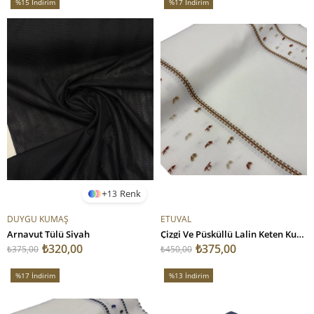
%15
İndirim
%17
İndirim
%15İndirim
%17İndirim
13
DUYGU KUMAŞ
ETUVAL
Arnavut Tülü Siyah
Çizgi Ve Püsküllü Lalin Keten Kumaş Tarçın
₺320,00
₺375,00
₺375,00
₺450,00
%17
İndirim
%13
İndirim
%17İndirim
%13İndirim