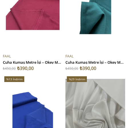
FAAL
FAAL
Çuha Kumaş Metre İşi – Okey Masası, Stand Kaplama ve Okul Projeleri İçin Bordo
Çuha Kumaş Metre İşi – Okey Masası, Stand Kaplama ve Okul Projeleri İçin Yeşil
₺390,00
₺390,00
₺450,00
₺450,00
%13
İndirim
%29
İndirim
%13İndirim
%29İndirim