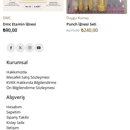
SEPETE EKLE
SEPETE EKLE
DMC
Duygu Kumaş
Dmc Etamin İğnesi
Punch İğnesi Seti
₺90,00
₺240,00
₺275,00
Kurumsal
Hakkımızda
Mesafeli Satış Sözleşmesi
KVKK Hakkında Bilgilendirme
Ön Bilgilendirme Sözleşmesi
Alışveriş
Hesabım
Sepetim
Sipariş Takibi
Kolay İade
İletişim