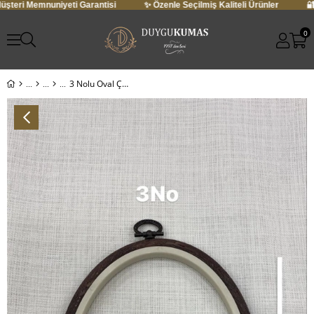
 Memnuniyeti Garantisi
✨ Özenle Seçilmiş Kaliteli Ürünler
🔐 Güven
0
3 Nolu Oval Çerçeve Kasnak