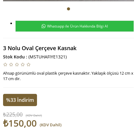
Whatsapp ile Ürün Hakkında Bilgi Al
3 Nolu Oval Çerçeve Kasnak
Stok Kodu
(MSTUHAFIYE1321)
Ahsap görünümlü oval plastik çerçeve kasnaktır. Yaklaşık ölçüsü 12 cm x
17 cm dir.
%
33
İndirim
₺225,00
(KDV Dahil)
₺150,00
(KDV Dahil)