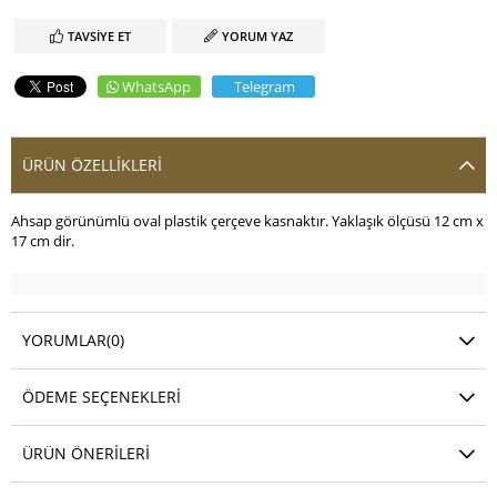
TAVSIYE ET
YORUM YAZ
WhatsApp
Telegram
ÜRÜN ÖZELLIKLERI
Ahsap görünümlü oval plastik çerçeve kasnaktır. Yaklaşık ölçüsü 12 cm x
17 cm dir.
YORUMLAR
(0)
ÖDEME SEÇENEKLERI
ÜRÜN ÖNERILERI