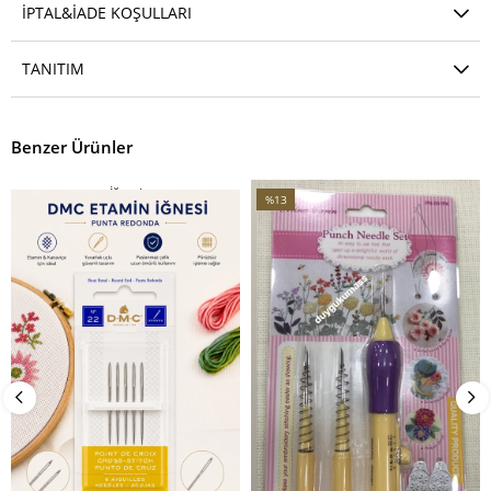
İPTAL&İADE KOŞULLARI
TANITIM
Benzer Ürünler
İğnesi
Seti
%13
İndirim
%13İndirim