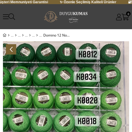
 Memnuniyeti Garantisi
✨ Özenle Seçilmiş Kaliteli Ürünler
🔐 Güven
0
Domino 12 No Koton Perle El Nakış İpliği V17