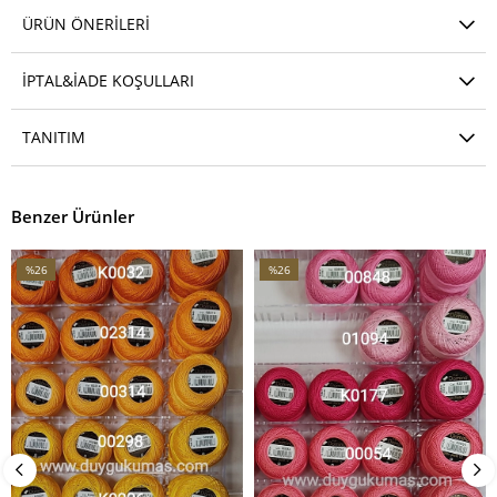
ÜRÜN ÖNERILERI
İPTAL&İADE KOŞULLARI
TANITIM
Benzer Ürünler
Yumak
V1
%26
%26
İndirim
İndirim
%26İndirim
%26İndirim