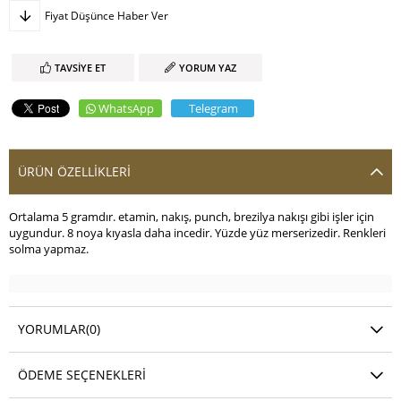
Fiyat Düşünce Haber Ver
TAVSIYE ET
YORUM YAZ
WhatsApp
Telegram
ÜRÜN ÖZELLIKLERI
Ortalama 5 gramdır. etamin, nakış, punch, brezilya nakışı gibi işler için
uygundur. 8 noya kıyasla daha incedir. Yüzde yüz merserizedir. Renkleri
solma yapmaz.
YORUMLAR
(0)
ÖDEME SEÇENEKLERI