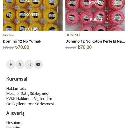
SEPETE EKLE
SEPETE EKLE
Anchor
DOMİNO
Domino 12 No Yumak
Domino 12 No Koton Perle El Nakış İpliği V1
₺70,00
₺70,00
₺95,00
₺95,00
Kurumsal
Hakkımızda
Mesafeli Satış Sözleşmesi
KVKK Hakkında Bilgilendirme
Ön Bilgilendirme Sözleşmesi
Alışveriş
Hesabım
Sepetim