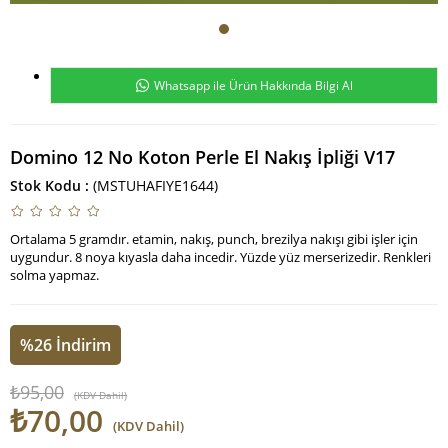
Whatsapp ile Ürün Hakkında Bilgi Al
Domino 12 No Koton Perle El Nakış İpliği V17
Stok Kodu
(MSTUHAFIYE1644)
Ortalama 5 gramdır. etamin, nakış, punch, brezilya nakışı gibi işler için
uygundur. 8 noya kıyasla daha incedir. Yüzde yüz merserizedir. Renkleri
solma yapmaz.
%
26
İndirim
₺95,00
(KDV Dahil)
₺70,00
(KDV Dahil)