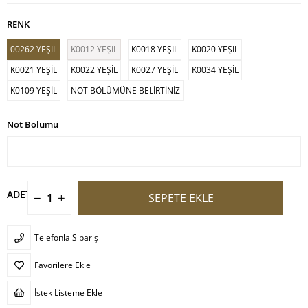
RENK
00262 YEŞİL
K0012 YEŞİL
K0018 YEŞİL
K0020 YEŞİL
K0021 YEŞİL
K0022 YEŞİL
K0027 YEŞİL
K0034 YEŞİL
K0109 YEŞİL
NOT BÖLÜMÜNE BELİRTİNİZ
Not Bölümü
ADET
Telefonla Sipariş
Favorilere Ekle
İstek Listeme Ekle