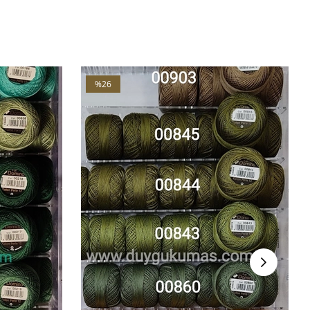
V4
%26
İndirim
%26İndirim