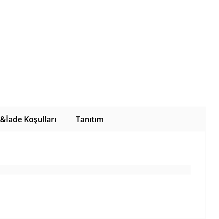
l&İade Koşulları
Tanıtım