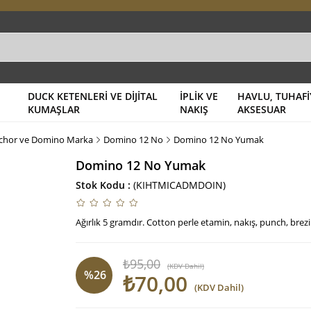
DUCK KETENLERİ VE DİJİTAL
İPLİK VE
HAVLU, TUHAFİ
KUMAŞLAR
NAKIŞ
AKSESUAR
chor ve Domino Marka
Domino 12 No
Domino 12 No Yumak
Domino 12 No Yumak
Stok Kodu
(KIHTMICADMDOIN)
Ağırlık 5 gramdır. Cotton perle etamin, nakış, punch, brezil
₺95,00
(KDV Dahil)
%
26
₺70,00
(KDV Dahil)