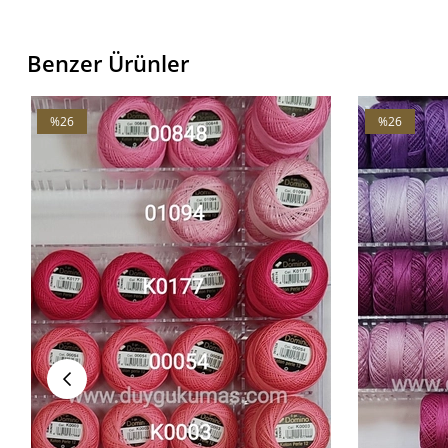
Benzer Ürünler
V1
%26
%26
İndirim
İndirim
%26İndirim
%26İndirim