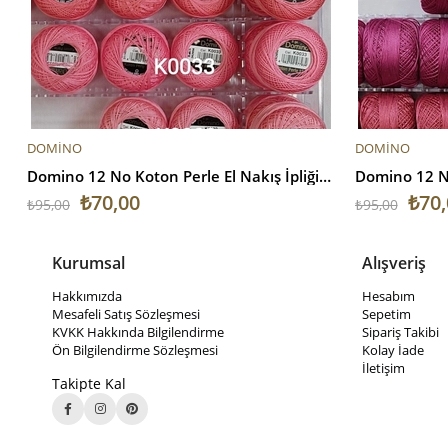
SEPETE EKLE
SEPETE EKL
DOMİNO
DOMİNO
Domino 12 No Koton Perle El Nakış İpliği V1
₺70,00
₺70,
₺95,00
₺95,00
Kurumsal
Alışveriş
Hakkımızda
Hesabım
Mesafeli Satış Sözleşmesi
Sepetim
KVKK Hakkında Bilgilendirme
Sipariş Takibi
Ön Bilgilendirme Sözleşmesi
Kolay İade
İletişim
Takipte Kal