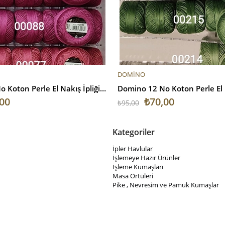
E
SEPETE EKLE
DOMİNO
Domino 12 No Koton Perle El Nakış İpliği V2
00
₺70,00
₺95,00
Kategoriler
İpler Havlular
İşlemeye Hazır Ürünler
İşleme Kumaşları
Masa Örtüleri
Pike , Nevresim ve Pamuk Kumaşlar