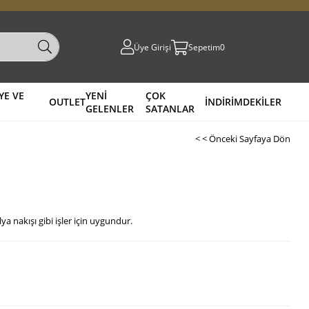
Üye Girişi
Sepetim
0
YE VE
YENİ
ÇOK
OUTLET
İNDİRİMDEKİLER
GELENLER
SATANLAR
< < Önceki Sayfaya Dön
ya nakışı gibi işler için uygundur.