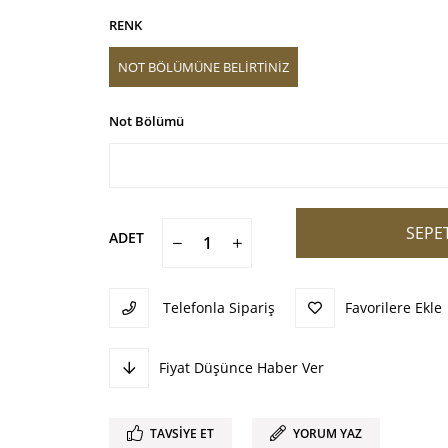
İndirim
RENK
NOT BÖLÜMÜNE BELİRTİNİZ
Not Bölümü
ADET
Telefonla Sipariş
Favorilere Ekle
Fiyat Düşünce Haber Ver
TAVSIYE ET
YORUM YAZ