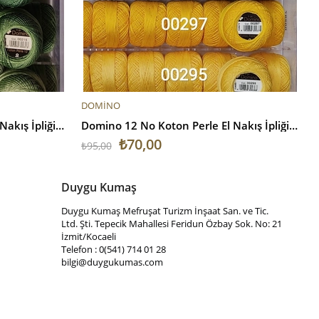
SEPETE EKLE
DOMİNO
Domino 12 No Koton Perle El Nakış İpliği V3
Domino 12 No Koton Perle El Nakış İpliği V4
₺70,00
₺95,00
Duygu Kumaş
Duygu Kumaş Mefruşat Turizm İnşaat San. ve Tic.
Ltd. Şti. Tepecik Mahallesi Feridun Özbay Sok. No: 21
İzmit/Kocaeli
Telefon : 0(541) 714 01 28
bilgi@duygukumas.com