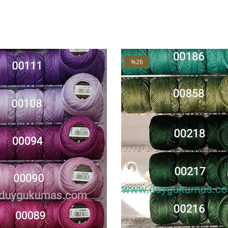
V2
V3
%26
İndirim
%26İndirim